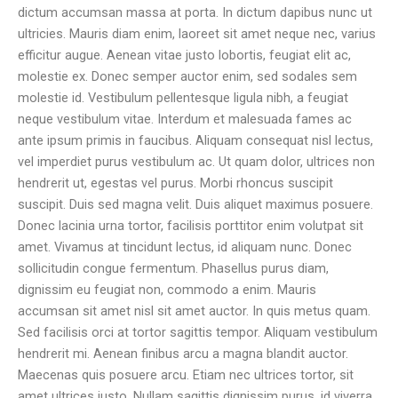
dictum accumsan massa at porta. In dictum dapibus nunc ut
ultricies. Mauris diam enim, laoreet sit amet neque nec, varius
efficitur augue. Aenean vitae justo lobortis, feugiat elit ac,
molestie ex. Donec semper auctor enim, sed sodales sem
molestie id. Vestibulum pellentesque ligula nibh, a feugiat
neque vestibulum vitae. Interdum et malesuada fames ac
ante ipsum primis in faucibus. Aliquam consequat nisl lectus,
vel imperdiet purus vestibulum ac. Ut quam dolor, ultrices non
hendrerit ut, egestas vel purus. Morbi rhoncus suscipit
suscipit. Duis sed magna velit. Duis aliquet maximus posuere.
Donec lacinia urna tortor, facilisis porttitor enim volutpat sit
amet. Vivamus at tincidunt lectus, id aliquam nunc. Donec
sollicitudin congue fermentum. Phasellus purus diam,
dignissim eu feugiat non, commodo a enim. Mauris
accumsan sit amet nisl sit amet auctor. In quis metus quam.
Sed facilisis orci at tortor sagittis tempor. Aliquam vestibulum
hendrerit mi. Aenean finibus arcu a magna blandit auctor.
Maecenas quis posuere arcu. Etiam nec ultrices tortor, sit
amet ultrices justo. Nullam sagittis dignissim purus, id viverra