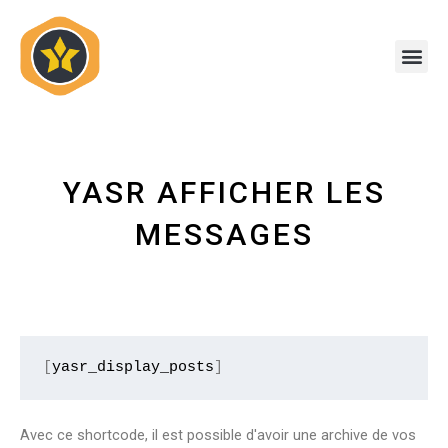
Skip
to
Me
content
YASR AFFICHER LES
MESSAGES
Encore
[
yasr_display_posts
]
un
poste
test
Avec ce shortcode, il est possible d'avoir une archive de vos