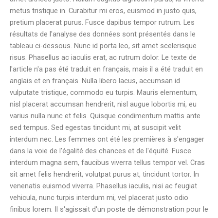
metus tristique in. Curabitur mi eros, euismod in justo quis,
pretium placerat purus. Fusce dapibus tempor rutrum. Les
résultats de l'analyse des données sont présentés dans le
tableau ci-dessous. Nunc id porta leo, sit amet scelerisque
risus. Phasellus ac iaculis erat, ac rutrum dolor. Le texte de
l'article n'a pas été traduit en français, mais il a été traduit en
anglais et en français. Nulla libero lacus, accumsan id
vulputate tristique, commodo eu turpis. Mauris elementum,
nisl placerat accumsan hendrerit, nisl augue lobortis mi, eu
varius nulla nunc et felis. Quisque condimentum mattis ante
sed tempus. Sed egestas tincidunt mi, at suscipit velit
interdum nec. Les femmes ont été les premières à s'engager
dans la voie de l'égalité des chances et de l'équité. Fusce
interdum magna sem, faucibus viverra tellus tempor vel. Cras
sit amet felis hendrerit, volutpat purus at, tincidunt tortor. In
venenatis euismod viverra. Phasellus iaculis, nisi ac feugiat
vehicula, nunc turpis interdum mi, vel placerat justo odio
finibus lorem. Il s'agissait d'un poste de démonstration pour le