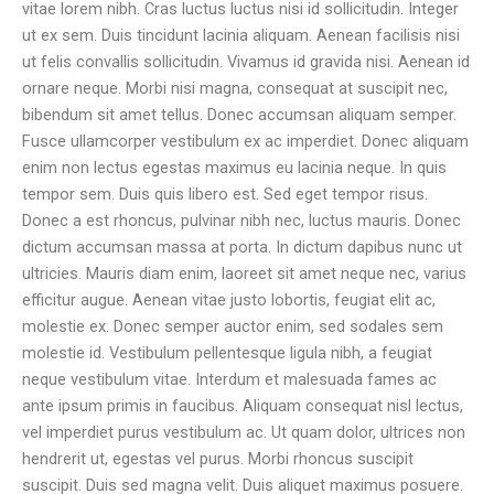
vitae lorem nibh. Cras luctus luctus nisi id sollicitudin. Integer
ut ex sem. Duis tincidunt lacinia aliquam. Aenean facilisis nisi
ut felis convallis sollicitudin. Vivamus id gravida nisi. Aenean id
ornare neque. Morbi nisi magna, consequat at suscipit nec,
bibendum sit amet tellus. Donec accumsan aliquam semper.
Fusce ullamcorper vestibulum ex ac imperdiet. Donec aliquam
enim non lectus egestas maximus eu lacinia neque. In quis
tempor sem. Duis quis libero est. Sed eget tempor risus.
Donec a est rhoncus, pulvinar nibh nec, luctus mauris. Donec
dictum accumsan massa at porta. In dictum dapibus nunc ut
ultricies. Mauris diam enim, laoreet sit amet neque nec, varius
efficitur augue. Aenean vitae justo lobortis, feugiat elit ac,
molestie ex. Donec semper auctor enim, sed sodales sem
molestie id. Vestibulum pellentesque ligula nibh, a feugiat
neque vestibulum vitae. Interdum et malesuada fames ac
ante ipsum primis in faucibus. Aliquam consequat nisl lectus,
vel imperdiet purus vestibulum ac. Ut quam dolor, ultrices non
hendrerit ut, egestas vel purus. Morbi rhoncus suscipit
suscipit. Duis sed magna velit. Duis aliquet maximus posuere.