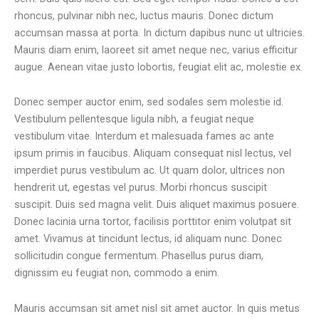
rhoncus, pulvinar nibh nec, luctus mauris. Donec dictum
accumsan massa at porta. In dictum dapibus nunc ut ultricies.
Mauris diam enim, laoreet sit amet neque nec, varius efficitur
augue. Aenean vitae justo lobortis, feugiat elit ac, molestie ex.
Donec semper auctor enim, sed sodales sem molestie id.
Vestibulum pellentesque ligula nibh, a feugiat neque
vestibulum vitae. Interdum et malesuada fames ac ante
ipsum primis in faucibus. Aliquam consequat nisl lectus, vel
imperdiet purus vestibulum ac. Ut quam dolor, ultrices non
hendrerit ut, egestas vel purus. Morbi rhoncus suscipit
suscipit. Duis sed magna velit. Duis aliquet maximus posuere.
Donec lacinia urna tortor, facilisis porttitor enim volutpat sit
amet. Vivamus at tincidunt lectus, id aliquam nunc. Donec
sollicitudin congue fermentum. Phasellus purus diam,
dignissim eu feugiat non, commodo a enim.
Mauris accumsan sit amet nisl sit amet auctor. In quis metus