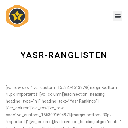
Zum
Inhalt
Me
springen
YASR-RANGLISTEN
[vc_row css=”.vc_custom_1553274513879{margin-bottom:
45px !important;}”][vc_column][leadinjection_heading
heading_type=”h1″ heading_text=”Yasr Rankings”]
[/vc_column][/vc_row][vc_row
css=”.vc_custom_1553091604974{margin-bottom: 30px
!important;}”][vc_column][leadinjection_heading align=”center”