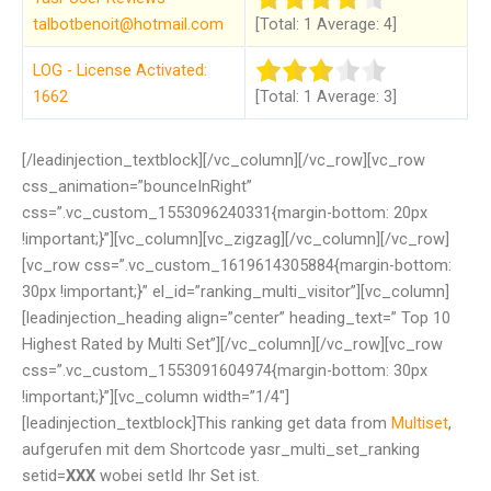
talbotbenoit@hotmail.com
[Total: 1 Average: 4]
LOG - License Activated:
1662
[Total: 1 Average: 3]
[/leadinjection_textblock][/vc_column][/vc_row][vc_row
css_animation=”bounceInRight”
css=”.vc_custom_1553096240331{margin-bottom: 20px
!important;}”][vc_column][vc_zigzag][/vc_column][/vc_row]
[vc_row css=”.vc_custom_1619614305884{margin-bottom:
30px !important;}” el_id=”ranking_multi_visitor”][vc_column]
[leadinjection_heading align=”center” heading_text=” Top 10
Highest Rated by Multi Set”][/vc_column][/vc_row][vc_row
css=”.vc_custom_1553091604974{margin-bottom: 30px
!important;}”][vc_column width=”1/4″]
[leadinjection_textblock]This ranking get data from
Multiset
,
aufgerufen mit dem Shortcode yasr_multi_set_ranking
setid=
XXX
wobei setId Ihr Set ist.