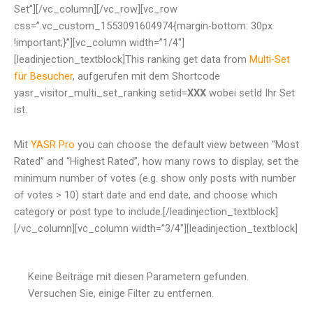
Set”][/vc_column][/vc_row][vc_row
css=”.vc_custom_1553091604974{margin-bottom: 30px
!important;}”][vc_column width=”1/4″]
[leadinjection_textblock]This ranking get data from
Multi-Set
für Besucher
, aufgerufen mit dem Shortcode
yasr_visitor_multi_set_ranking setid=
XXX
wobei setId Ihr Set
ist.
Mit
YASR Pro
you can choose the default view between “Most
Rated” and “Highest Rated”, how many rows to display, set the
minimum number of votes (e.g. show only posts with number
of votes > 10) start date and end date, and choose which
category or post type to include.[/leadinjection_textblock]
[/vc_column][vc_column width=”3/4″][leadinjection_textblock]
Keine Beiträge mit diesen Parametern gefunden.
Versuchen Sie, einige Filter zu entfernen.