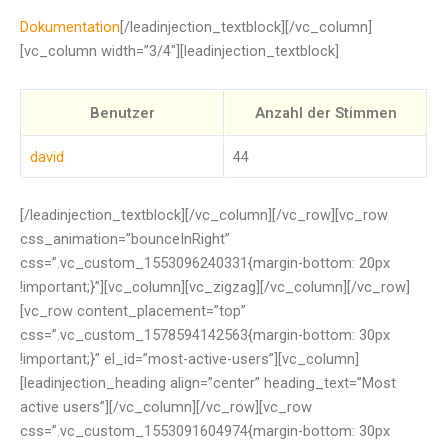
Dokumentation
[/leadinjection_textblock][/vc_column]
[vc_column width=”3/4″][leadinjection_textblock]
Benutzer
Anzahl der Stimmen
david
44
[/leadinjection_textblock][/vc_column][/vc_row][vc_row
css_animation=”bounceInRight”
css=”.vc_custom_1553096240331{margin-bottom: 20px
!important;}”][vc_column][vc_zigzag][/vc_column][/vc_row]
[vc_row content_placement=”top”
css=”.vc_custom_1578594142563{margin-bottom: 30px
!important;}” el_id=”most-active-users”][vc_column]
[leadinjection_heading align=”center” heading_text=”Most
active users”][/vc_column][/vc_row][vc_row
css=”.vc_custom_1553091604974{margin-bottom: 30px