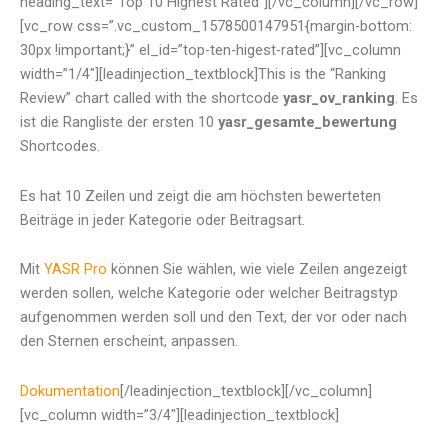
heading_text=”Top 10 Highest Rated”][/vc_column][/vc_row]
[vc_row css=”.vc_custom_1578500147951{margin-bottom:
30px !important;}” el_id=”top-ten-higest-rated”][vc_column
width=”1/4″][leadinjection_textblock]This is the “Ranking
Review” chart called with the shortcode
yasr_ov_ranking
. Es
ist die Rangliste der ersten 10
yasr_gesamte_bewertung
Shortcodes.
Es hat 10 Zeilen und zeigt die am höchsten bewerteten
Beiträge in jeder Kategorie oder Beitragsart.
Mit
YASR Pro
können Sie wählen, wie viele Zeilen angezeigt
werden sollen, welche Kategorie oder welcher Beitragstyp
aufgenommen werden soll und den Text, der vor oder nach
den Sternen erscheint, anpassen.
Dokumentation
[/leadinjection_textblock][/vc_column]
[vc_column width=”3/4″][leadinjection_textblock]