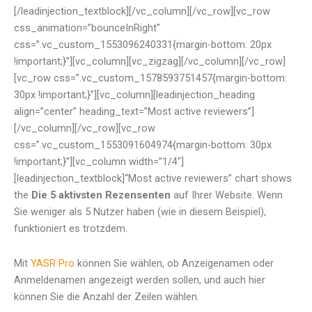
[/leadinjection_textblock][/vc_column][/vc_row][vc_row
css_animation=”bounceInRight”
css=”.vc_custom_1553096240331{margin-bottom: 20px
!important;}”][vc_column][vc_zigzag][/vc_column][/vc_row]
[vc_row css=”.vc_custom_1578593751457{margin-bottom:
30px !important;}”][vc_column][leadinjection_heading
align=”center” heading_text=”Most active reviewers”]
[/vc_column][/vc_row][vc_row
css=”.vc_custom_1553091604974{margin-bottom: 30px
!important;}”][vc_column width=”1/4″]
[leadinjection_textblock]“Most active reviewers” chart shows
the
Die 5 aktivsten Rezensenten
auf Ihrer Website. Wenn
Sie weniger als 5 Nutzer haben (wie in diesem Beispiel),
funktioniert es trotzdem.
Mit
YASR Pro
können Sie wählen, ob Anzeigenamen oder
Anmeldenamen angezeigt werden sollen, und auch hier
können Sie die Anzahl der Zeilen wählen.