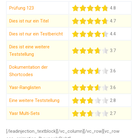
Prüfung 123
4.8
Dies ist nur ein Titel
4.7
Dies ist nur ein Testbericht
4.4
Dies ist eine weitere
3.7
Teststellung
Dokumentation der
3.6
Shortcodes
Yasr-Ranglisten
3.6
Eine weitere Teststellung
2.8
Yasr Multi-Sets
2.7
[/leadinjection_textblock][/vc_column][/vc_row][vc_row