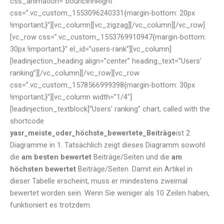
css_animation=”bounceInRight”
css=”.vc_custom_1553096240331{margin-bottom: 20px
!important;}”][vc_column][vc_zigzag][/vc_column][/vc_row]
[vc_row css=”.vc_custom_1553769910947{margin-bottom:
30px !important;}” el_id=”users-rank”][vc_column]
[leadinjection_heading align=”center” heading_text=”Users’
ranking”][/vc_column][/vc_row][vc_row
css=”.vc_custom_1578566999398{margin-bottom: 30px
!important;}”][vc_column width=”1/4″]
[leadinjection_textblock]“Users’ ranking” chart, called with the
shortcode
yasr_meiste_oder_höchste_bewertete_Beiträge
ist 2
Diagramme in 1. Tatsächlich zeigt dieses Diagramm sowohl
die
am besten bewertet
Beiträge/Seiten und die
am
höchsten bewertet
Beiträge/Seiten. Damit ein Artikel in
dieser Tabelle erscheint, muss er mindestens zweimal
bewertet worden sein. Wenn Sie weniger als 10 Zeilen haben,
funktioniert es trotzdem.