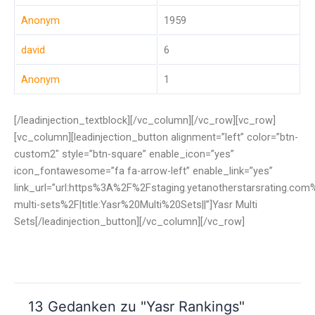
Anonym
1959
david
6
Anonym
1
[/leadinjection_textblock][/vc_column][/vc_row][vc_row]
[vc_column][leadinjection_button alignment=”left” color=”btn-
custom2″ style=”btn-square” enable_icon=”yes”
icon_fontawesome=”fa fa-arrow-left” enable_link=”yes”
link_url=”url:https%3A%2F%2Fstaging.yetanotherstarsrating.com
multi-sets%2F|title:Yasr%20Multi%20Sets||”]Yasr Multi
Sets[/leadinjection_button][/vc_column][/vc_row]
13 Gedanken zu "Yasr Rankings"